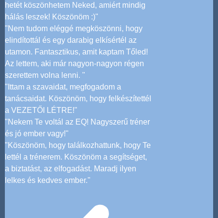
hetét köszönhetem Neked, amiért mindig
hálás leszek! Köszönöm :)"
"Nem tudom eléggé megköszönni, hogy
elindítottál és egy darabig elkísértél az
utamon. Fantasztikus, amit kaptam Tőled!
Az lettem, aki már nagyon-nagyon régen
szerettem volna lenni. "
"Ittam a szavaidat, megfogadom a
tanácsaidat. Köszönöm, hogy felkészítettél
a VEZETŐI LÉTRE!"
"Nekem Te voltál az EQ! Nagyszerű tréner
és jó ember vagy!"
"Köszönöm, hogy találkozhattunk, hogy Te
lettél a trénerem. Köszönöm a segítséget,
a biztatást, az elfogadást. Maradj ilyen
lelkes és kedves ember."