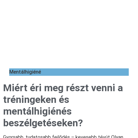
Mentálhigiéné
Miért éri meg részt venni a
tréningeken és
mentálhigiénés
beszélgetéseken?
Gyorsabb, tudatosabb fejlődés – kevesebb tévút Olyan