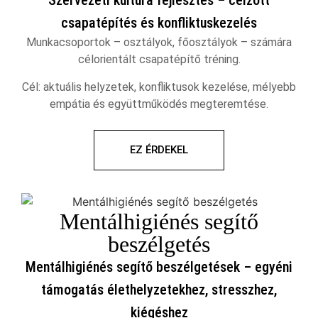
Szervezeti kultúra fejlesztés – célzott
csapatépítés és konfliktuskezelés
Munkacsoportok – osztályok, főosztályok – számára
célorientált csapatépítő tréning.
Cél: aktuális helyzetek, konfliktusok kezelése, mélyebb
empátia és együttműködés megteremtése.
EZ ÉRDEKEL
Mentálhigiénés segítő
beszélgetés
Mentálhigiénés segítő beszélgetések – egyéni
támogatás élethelyzetekhez, stresszhez,
kiégéshez